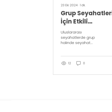
23 Eki 2024
∙
1
dk.
Grup Seyahatler
İçin Etkili
Çözümler
Uluslararası
seyahatlerde grup
halinde seyahat
ederken, organizasyon,
zaman yönetimi,
iletişim ve
koordinasyon gibi
12
0
sorunlar yaşanabilir....