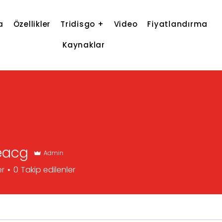
a
Özellikler
Tridisgo +
Video
Fiyatlandırma
Kaynaklar
eacg
Admin
er
0
Takip edilenler