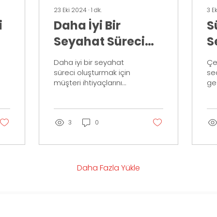
23 Eki 2024
∙
1
dk.
3 E
i
Daha İyi Bir
S
Seyahat Süreci
S
Oluşturmanın
P
Daha iyi bir seyahat
Çe
Yolları
A
süreci oluşturmak için
se
müşteri ihtiyaçlarını
ge
belirleyin ve mobil
to
uygulamalarla seyahat
olu
planlarını kolaylaştırın!...
yar
se
3
0
Daha Fazla Yükle