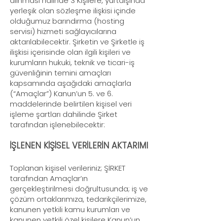
alınması halinde 3 Kişilere, yurtdışında
yerleşik olan sözleşme ilişkisi içinde
olduğumuz barındırma (hosting
servisi) hizmeti sağlayıcılarına
aktarılabilecektir. Şirketin ve Şirketle iş
ilişkisi içerisinde olan ilgili kişileri ve
kurumların hukuki, teknik ve ticari-iş
güvenliğinin temini amaçları
kapsamında aşağıdaki amaçlarla
(“Amaçlar”) Kanun’un 5. ve 6.
maddelerinde belirtilen kişisel veri
işleme şartları dahilinde Şirket
tarafından işlenebilecektir:
İŞLENEN KİŞİSEL VERİLERİN AKTARIMI
Toplanan kişisel verileriniz; ŞİRKET
tarafından Amaçlar’ın
gerçekleştirilmesi doğrultusunda; iş ve
çözüm ortaklarımıza, tedarikçilerimize,
kanunen yetkili kamu kurumları ve
kanunen yetkili özel kişilere Kanun’un