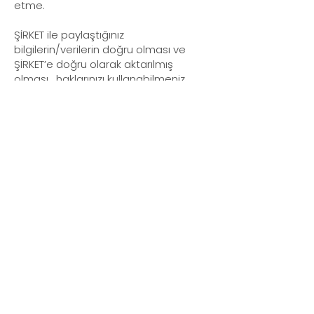
etme.
ŞİRKET ile paylaştığınız
bilgilerin/verilerin doğru olması ve
ŞİRKET’e doğru olarak aktarılmış
olması, haklarınızı kullanabilmeniz
açısından önem arz etmektedir. Yanlış
ya da hatalı bilgi verilmesinden
doğacak sorumluluk bilgiyi/veriyi
ŞİRKET’e ileten tarafa aittir.
Kanunun “ilgili kişinin haklarını
düzenleyen” 11 inci maddesi
kapsamındaki taleplerinizi “Veri
Sorumlusuna Başvuru Usul ve Esasları
Hakkında Tebliğ” uyarınca yazılı olarak
TALYA YAZILIM VE BİLİŞİM A.Ş’ye veya
support@mtrip.app
adresine
elektronik posta aracılığıyla
iletebilirsiniz. Talebinizin niteliğine göre
en kısa sürede ve en geç otuz gün