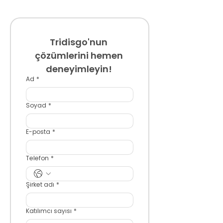
Tridisgo'nun 
çözümlerini hemen 
deneyimleyin! 
Ad
*
Soyad
*
E-posta
*
Telefon
*
Şirket adı
*
Katılımcı sayısı
*